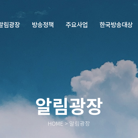
알림광장
방송정책
주요사업
한국방송대상
알림광장
HOME > 알림광장