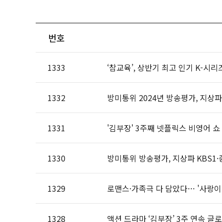
번호
1333
‘참교육’, 상반기 최고 인기 K-시
1332
방미통위 2024년 방송평가, 지상파 
1331
'김부장' 3주째 넷플릭스 비영어 쇼
1330
방미통위 방송평가, 지상파 KBS1·
1329
로맨스·가족극 다 담았다… '사랑이 온
1328
액션 드라마 ‘김부장’ 3주 연속 글로