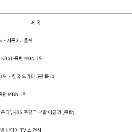
제목
리즈…시즌2 나올까
KBS1·종편 MBN 1위
 1위…한국 드라마 5편 톱10
종편 MBN 1위
다', KBS 주말극 부활 이끌까 [종합]
벌 비영어 TV 쇼 정상