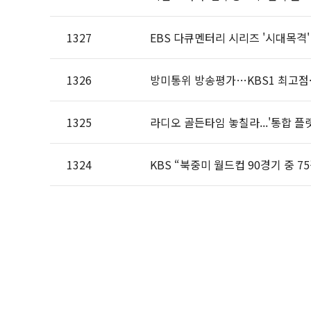
1327
EBS 다큐멘터리 시리즈 '시대목격'
1326
방미통위 방송평가…KBS1 최고점·
1325
라디오 골든타임 놓칠라...'통합 플
1324
KBS “북중미 월드컵 90경기 중 7