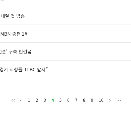
 내달 첫 방송
MBN 종편 1위
랫폼' 구축 잰걸음
5경기 시청률 JTBC 앞서”
1
2
3
4
5
6
7
8
9
10