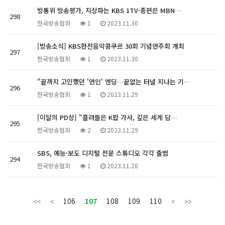
방통위 방송평가, 지상파는 KBS 1TV·종편은 MBN…
298
한국방송협회
1
2023.11.30
[방송소식] KBS한전음악콩쿠르 30회 기념연주회 개최
297
한국방송협회
1
2023.11.30
"끝까지 고민했던 '연인' 엔딩…끝없는 터널 지나는 기…
296
한국방송협회
1
2023.11.29
[이달의 PD상] "흘려들은 K팝 가사, 깊은 세계 담…
295
한국방송협회
2
2023.11.29
SBS, 예능·보도 디지털 전문 스튜디오 각각 출범
294
한국방송협회
1
2023.11.28
106
107
108
109
110