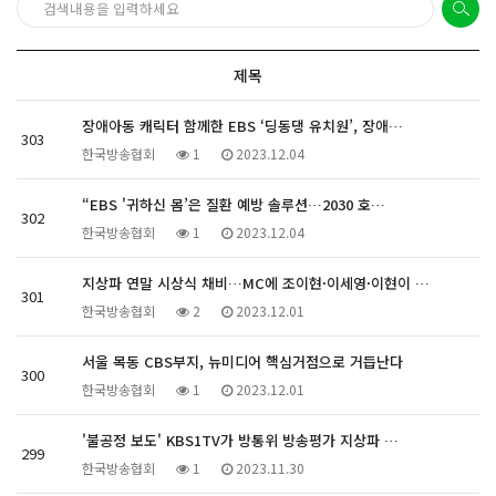
제목
장애아동 캐릭터 함께한 EBS ‘딩동댕 유치원’, 장애…
303
한국방송협회
1
2023.12.04
“EBS '귀하신 몸’은 질환 예방 솔루션…2030 호…
302
한국방송협회
1
2023.12.04
지상파 연말 시상식 채비…MC에 조이현·이세영·이현이 …
301
한국방송협회
2
2023.12.01
서울 목동 CBS부지, 뉴미디어 핵심거점으로 거듭난다
300
한국방송협회
1
2023.12.01
'불공정 보도' KBS1TV가 방통위 방송평가 지상파 …
299
한국방송협회
1
2023.11.30