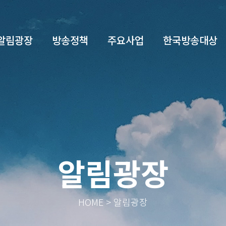
알림광장
방송정책
주요사업
한국방송대상
알림광장
HOME > 알림광장