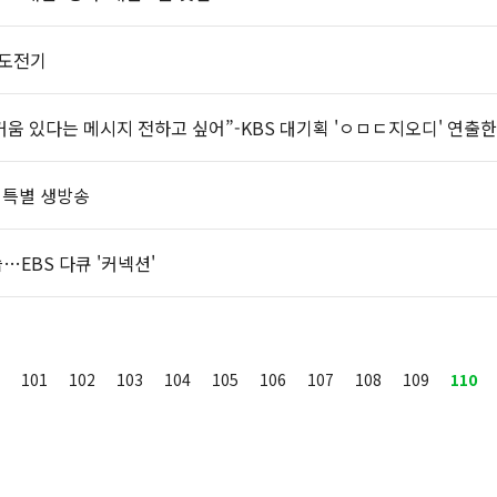
 도전기
즐거움 있다는 메시지 전하고 싶어”-KBS 대기획 'ㅇㅁㄷ지오디' 연출
 특별 생방송
…EBS 다큐 '커넥션'
101
102
103
104
105
106
107
108
109
110