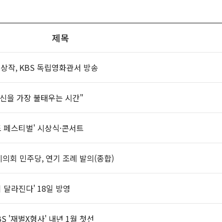
제목
작, KBS 독립영화관서 방송
자신을 가장 불태우는 시간"
운드 페스티벌' 시상식·콘서트
시의회 민주당, 연기 조례 발의(종합)
 달라진다' 18일 방영
 '재벌X형사' 내년 1월 첫선