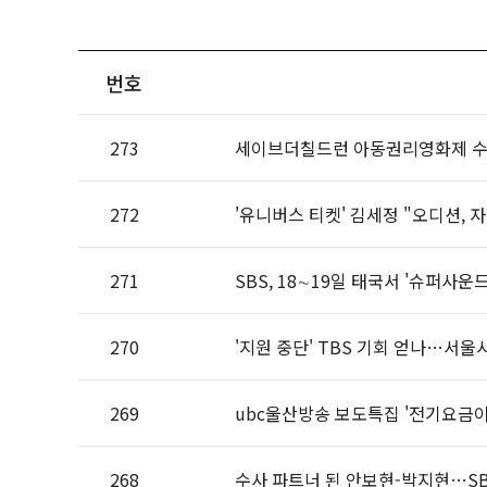
번호
273
세이브더칠드런 아동권리영화제 수상
272
'유니버스 티켓' 김세정 "오디션, 
271
SBS, 18∼19일 태국서 '슈퍼사
270
'지원 중단' TBS 기회 얻나…서울
269
ubc울산방송 보도특집 '전기요금이
268
수사 파트너 된 안보현-박지현…SBS