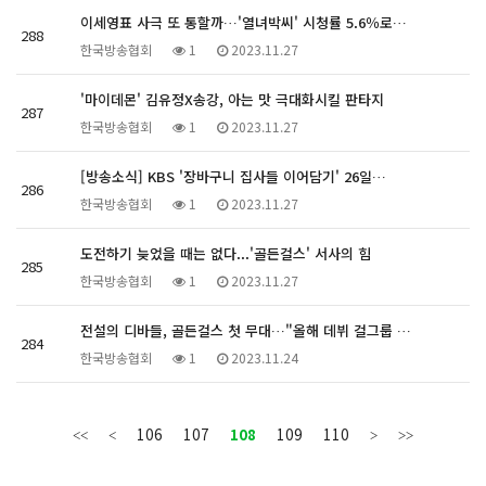
이세영표 사극 또 통할까…'열녀박씨' 시청률 5.6％로…
288
한국방송협회
1
2023.11.27
'마이데몬' 김유정X송강, 아는 맛 극대화시킬 판타지
287
한국방송협회
1
2023.11.27
[방송소식] KBS '장바구니 집사들 이어담기' 26일…
286
한국방송협회
1
2023.11.27
도전하기 늦었을 때는 없다...'골든걸스' 서사의 힘
285
한국방송협회
1
2023.11.27
전설의 디바들, 골든걸스 첫 무대…"올해 데뷔 걸그룹 …
284
한국방송협회
1
2023.11.24
106
107
108
109
110