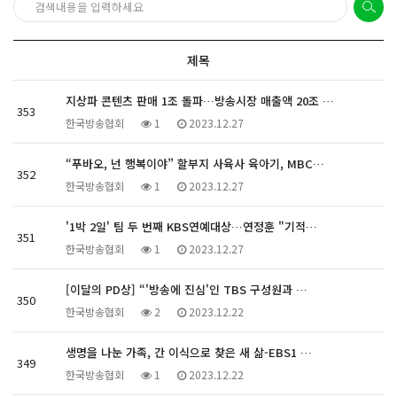
제목
지상파 콘텐츠 판매 1조 돌파…방송시장 매출액 20조 …
353
한국방송협회
1
2023.12.27
“푸바오, 넌 행복이야” 할부지 사육사 육아기, MBC…
352
한국방송협회
1
2023.12.27
'1박 2일' 팀 두 번째 KBS연예대상…연정훈 "기적…
351
한국방송협회
1
2023.12.27
[이달의 PD상] “'방송에 진심'인 TBS 구성원과 …
350
한국방송협회
2
2023.12.22
생명을 나눈 가족, 간 이식으로 찾은 새 삶-EBS1 …
349
한국방송협회
1
2023.12.22